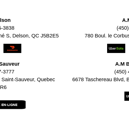
lson
A.
5-3838
(450
né S, Delson, QC J5B2E5
780 Boul. le Corbu
-Sauveur
A.M 
7-3777
(450)
, Saint-Sauveur, Quebec
6678 Taschereau Blvd,
1R6