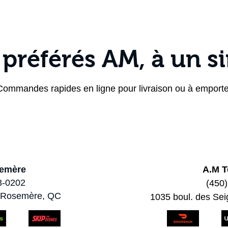
Emplacements
Menu
Contacte
 préférés AM, à un si
Commandes rapides en ligne pour livraison ou à emporte
emère
A.M T
3-0202
(450
, Rosemère, QC
1035 boul. des Se