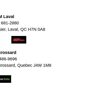
M Laval
) 681-2880
sier, Laval, QC H7N 0A8
Brossard
 486-9696
 Brossard, Quebec J4W 1M8