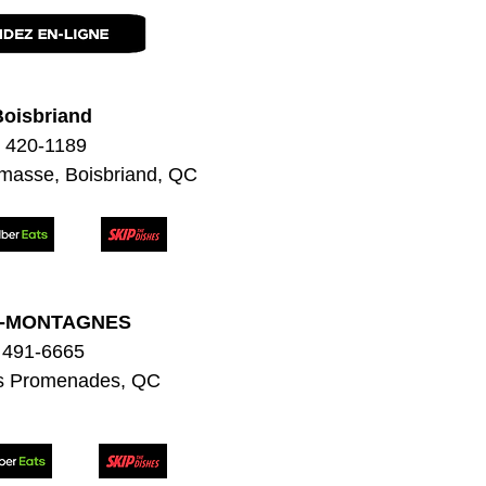
Boisbriand
) 420-1189
masse, Boisbriand, QC
X-MONTAGNES
 491-6665
es Promenades, QC