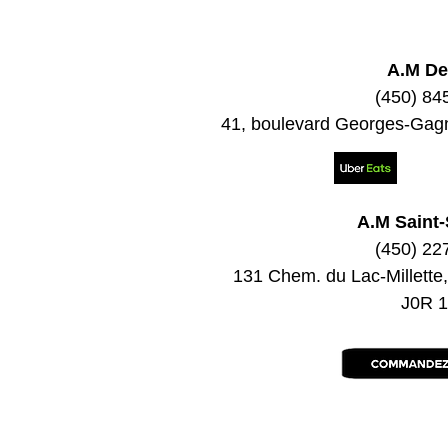
A.M De
(450) 84
41, boulevard Georges-Gag
A.M Saint
(450) 22
131 Chem. du Lac-Millette
J0R 