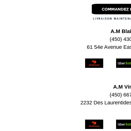
LIVRAISON MAINTEN
A.M Blai
(450) 43
61 54e Avenue East
A.M Vi
(450) 66
2232 Des Laurentide