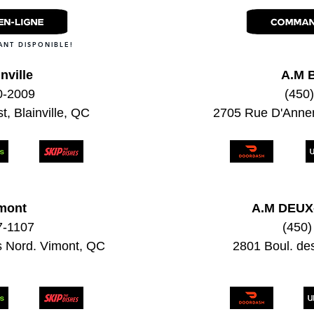
ANT DISPONIBLE!
nville
A.M 
0-2009
(450
, Blainville, QC
2705 Rue D'Anne
mont
A.M DEU
7-1107
(450)
s Nord. Vimont, QC
2801 Boul. d